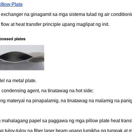
illow Plate
 exchanger na ginagamit sa mga sistema tulad ng air conditionin
ow at heat transfer principle upang maglipat ng init.
el na metal plate.
g condensing agent, na tinatawag na hot side;
t ng materyal na pinapalamig, na tinatawag na malamig na panig
mahalagang papel sa paggawa ng mga pillow plate heat transfe
 tuloy-tuloy na fiber laser beam upang lumikha ng tumpak at 