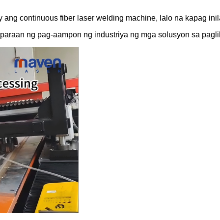
ng continuous fiber laser welding machine, lalo na kapag inila
araan ng pag-aampon ng industriya ng mga solusyon sa paglilip