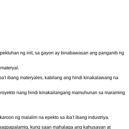
pektuhan ng init, sa gayon ay binabawasan ang panganib ng
materyal.
a't ibang materyales, kabilang ang hindi kinakalawang na
proyekto nang hindi kinakailangang mamuhunan sa maraming
aroon ng malalim na epekto sa iba't ibang industriya.
at pagpapalamig, kung saan mahalaga ang kahusayan at