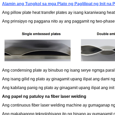
Alamin ang Tungkol sa mga Plato ng Paglilipat ng Init na P
Ang pillow plate heat transfer plates ay isang karaniwang heat
Ang prinsipyo ng paggana nito ay ang paggamit ng two-phase fl
Ang condensing plate ay binubuo ng isang serye ng
mga parall
Ang isang gilid ng plato ay ginagamit upang ilipat ang dami n
Ang kabilang panig ng plato ay ginagamit upang ilipat ang ini
Ang papel ng patuloy na fiber laser welding
Ang continuous fiber laser welding machine ay gumaganap ng 
Ang makabagong teknolohiyang ito ng hinang ay gumagamit ng