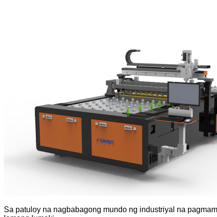
Sa patuloy na nagbabagong mundo ng industriyal na pagmam