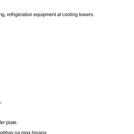
g, refrigeration equipment at cooling towers.
.
r plate.
matibay na mga hinang.