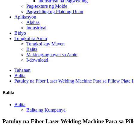
Industriyal na Pagwelding
Pag-texture ng Molde
Pagwelding ng Plato ng Unan
Aplikasyon
Alahas
Industriyal
Bidyo
Tungkol sa Amin
Tungkol kay Maven
Balita
Makipag-ugnayan sa Amin
I-download
Tahanan
Balita
Patuloy na Fiber Laser Welding Machine Para sa Pillow Plate H
Balita
Balita
Balita ng Kumpanya
Patuloy na Fiber Laser Welding Machine Para sa Pill