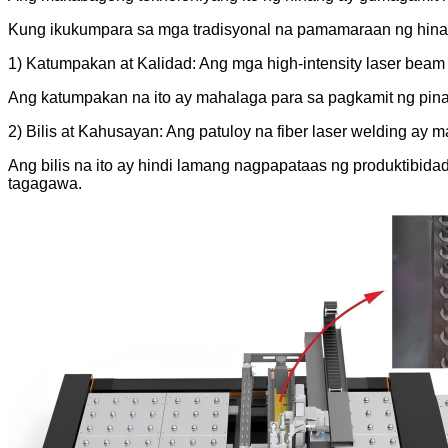
Kung ikukumpara sa mga tradisyonal na pamamaraan ng hinang,
1) Katumpakan at Kalidad: Ang mga high-intensity laser beam 
Ang katumpakan na ito ay mahalaga para sa pagkamit ng pina
2) Bilis at Kahusayan: Ang patuloy na fiber laser welding a
Ang bilis na ito ay hindi lamang nagpapataas ng produktibid
tagagawa.