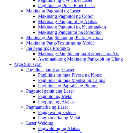
Paglilinis ng CW Fiber Laser
Paglilinis ng Pulse Fiber Laser
Makinang Pagputol ng Laser
Makinang Pagputol ng Cobot
Makinang Pangputol ng Alahas
Makinang Pagputol ng Katumpakan
Makinang Pangputol na Robotiko
Makinang Panghinang ng Plato ng Unan
Makinang Pang-Texturing ng Molde
Iba pang mga Produkto
Makinang Panghinang na Komposit na Arc
Awtomatikong Makinang Pang-ipit ng Ulang
Mga Solusyon
Paglilinis gamit ang Laser
Paglilinis ng mga Piyesa ng Kotse
Paglilinis ng mga Mantsa ng Langis
Paglilinis ng Pag-alis ng Pintura
Pagputol gamit ang Laser
Pagputol ng Metal
Paggupit ng Alahas
Pagmamarka ng Laser
Paggawa ng kadena
Pagmamarka ng Metal
Laser Welding
Pagwelding ng Alahas