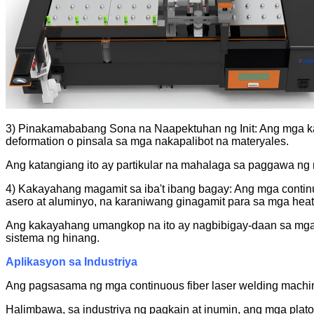
3) Pinakamababang Sona na Naapektuhan ng Init: Ang mga kat
deformation o pinsala sa mga nakapalibot na materyales.
Ang katangiang ito ay partikular na mahalaga sa paggawa ng 
4) Kakayahang magamit sa iba't ibang bagay: Ang mga continu
asero at aluminyo, na karaniwang ginagamit para sa mga heat t
Ang kakayahang umangkop na ito ay nagbibigay-daan sa mga
sistema ng hinang.
Aplikasyon sa Industriya
Ang pagsasama ng mga continuous fiber laser welding machine 
Halimbawa, sa industriya ng pagkain at inumin, ang mga pla