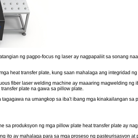
angian ng pagpo-focus ng laser ay nagpapaliit sa sonang naa
mga heat transfer plate, kung saan mahalaga ang integridad ng 
ous fiber laser welding machine ay maaaring magwelding ng ib
ransfer plate na gawa sa pillow plate.
 tagagawa na umangkop sa iba't ibang mga kinakailangan sa 
sa produksyon ng mga pillow plate heat transfer plate ay nagk
tong ito ay mahalaga para sa mga proseso ng pasteurisasyon 