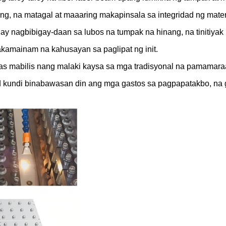
 na matagal at maaaring makapinsala sa integridad ng materya
ay nagbibigay-daan sa lubos na tumpak na hinang, na tinitiyak
kamainam na kahusayan sa paglipat ng init.
y mas mabilis nang malaki kaysa sa mga tradisyonal na pamamara
ad kundi binabawasan din ang mga gastos sa pagpapatakbo, na 